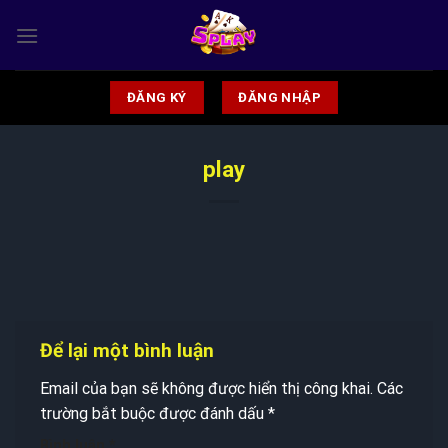
Chuyển
đến
nội
dung
ĐĂNG KÝ
ĐĂNG NHẬP
play
Để lại một bình luận
Email của bạn sẽ không được hiển thị công khai.
Các
trường bắt buộc được đánh dấu
*
Bình luận
*