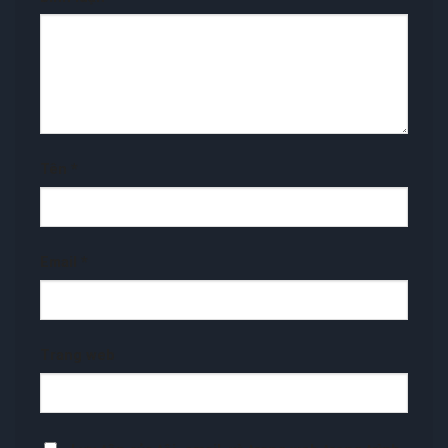
Tên
*
Email
*
Trang web